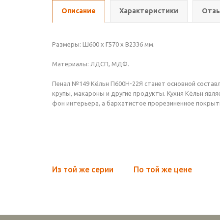
Описание
Характеристики
Отзы
Размеры: Ш600 х Г570 х В2336 мм.
Материалы: ЛДСП, МДФ.
Пенал №149 Кёльн П600Н-22Я станет основной состав
крупы, макароны и другие продукты. Кухня Кёльн явл
фон интерьера, а бархатистое прорезиненное покрыт
Из той же серии
По той же цене