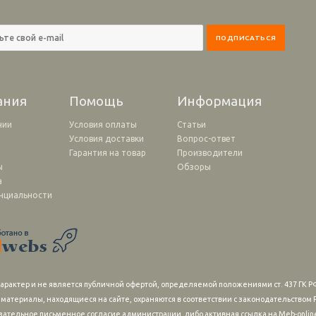
ания
Помощь
Информация
нии
Условия оплаты
Статьи
Условия доставки
Вопрос-ответ
и
Гарантия на товар
Производители
ы
Обзоры
а
нциальности
рактер и не является публичной офертой, определяемой положениями ст. 437 ГК РФ
 материалы, находящиеся на сайте, охраняются в соответствии с законодательство
зательное письменное согласие администрации, либо активная ссылка на Meb-online