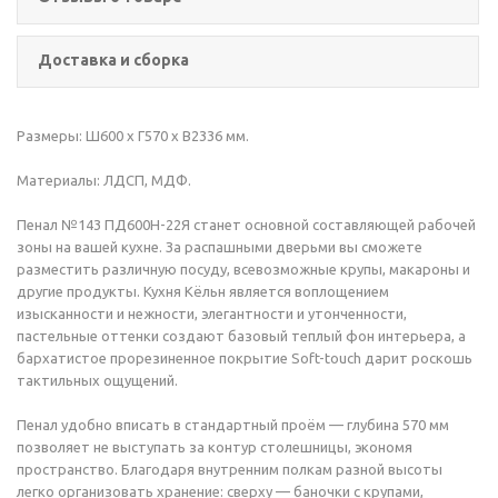
Доставка и сборка
Размеры: Ш600 х Г570 х В2336 мм.
Материалы: ЛДСП, МДФ.
Пенал №143 ПД600Н-22Я станет основной составляющей рабочей
зоны на вашей кухне. За распашными дверьми вы сможете
разместить различную посуду, всевозможные крупы, макароны и
другие продукты. Кухня Кёльн является воплощением
изысканности и нежности, элегантности и утонченности,
пастельные оттенки создают базовый теплый фон интерьера, а
бархатистое прорезиненное покрытие Soft-touch дарит роскошь
тактильных ощущений.
Пенал удобно вписать в стандартный проём — глубина 570 мм
позволяет не выступать за контур столешницы, экономя
пространство. Благодаря внутренним полкам разной высоты
легко организовать хранение: сверху — баночки с крупами,