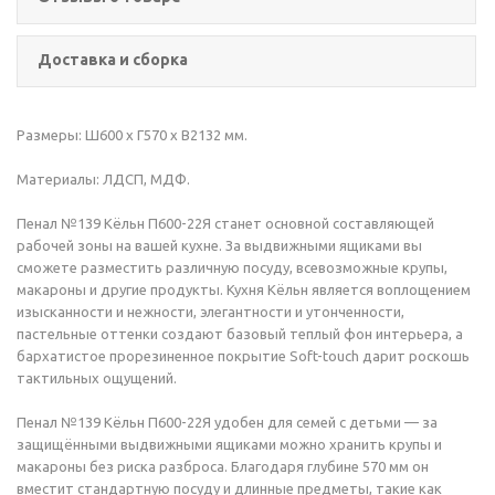
Доставка и сборка
Размеры: Ш600 х Г570 х В2132 мм.
Материалы: ЛДСП, МДФ.
Пенал №139 Кёльн П600-22Я станет основной составляющей
рабочей зоны на вашей кухне. За выдвижными ящиками вы
сможете разместить различную посуду, всевозможные крупы,
макароны и другие продукты. Кухня Кёльн является воплощением
изысканности и нежности, элегантности и утонченности,
пастельные оттенки создают базовый теплый фон интерьера, а
бархатистое прорезиненное покрытие Soft-touch дарит роскошь
тактильных ощущений.
Пенал №139 Кёльн П600-22Я удобен для семей с детьми — за
защищёнными выдвижными ящиками можно хранить крупы и
макароны без риска разброса. Благодаря глубине 570 мм он
вместит стандартную посуду и длинные предметы, такие как