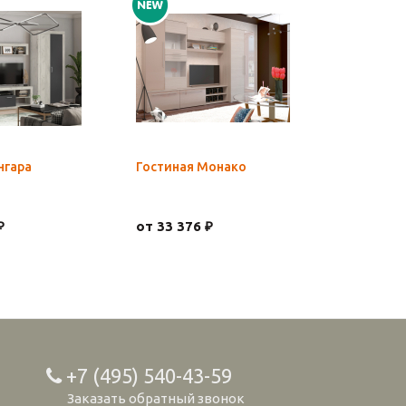
нгара
Гостиная Монако
Шкаф Хар
Кашемир
₽
от 33 376 ₽
21 409 ₽
+7 (495) 540-43-59
Заказать обратный звонок