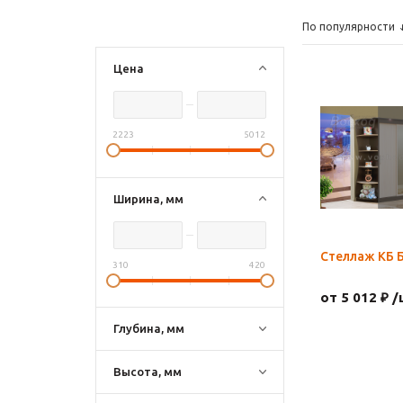
По популярности
Цена
2223
5012
Ширина, мм
Стеллаж КБ 
310
420
от 5 012 ₽ /
Глубина, мм
Высота, мм