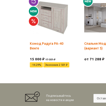
Комод Радуга РА-40
Спальня Мод
Венге
(вариант 5)
15 000 ₽
от 71 288 ₽
17 501 ₽
-14.29%
Экономия 2 501 ₽
Подписывайтесь
на новости и акции