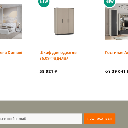
ена Domani
Шкаф для одежды
Гостиная А
76.09 Фиделия
38 921 ₽
от 39 041 