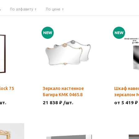
По алфавиту
По цене
lock 75
Зеркало настенное
Шкаф навес
Багира КМК 0465.8
зеркалом 
шт.
21 838 ₽ /шт.
от 5 419 ₽