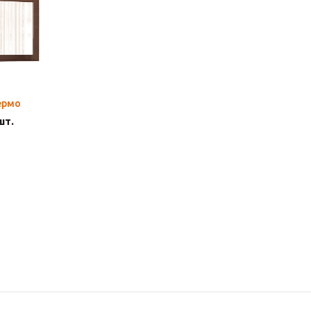
ермо
шт.