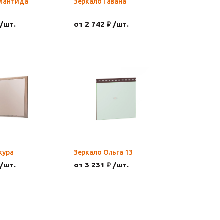
тлантида
Зеркало Гавана
 /шт.
от 2 742 ₽ /шт.
кура
Зеркало Ольга 13
 /шт.
от 3 231 ₽ /шт.