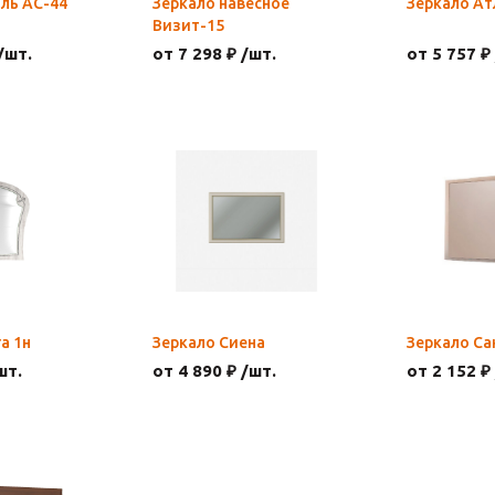
ль АС-44
Зеркало навесное
Зеркало А
Визит-15
/шт.
от 7 298 ₽ /шт.
от 5 757 ₽
а 1н
Зеркало Сиена
Зеркало Са
шт.
от 4 890 ₽ /шт.
от 2 152 ₽