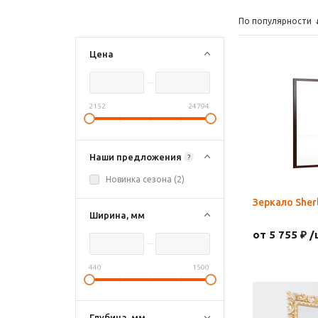
По популярности
Цена
2152
24794
Наши предложения
?
Новинка сезона (
2
)
Зеркало Sher
Ширина, мм
от 5 755 ₽ /
440
1500
Глубина, мм