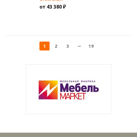
от 43 380 ₽
1
2
3
19