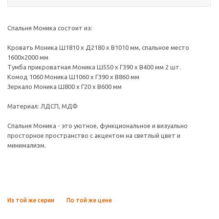
Спальня Моника состоит из:
Кровать Моника Ш1810 х Д2180 х В1010 мм, спальное место
1600х2000 мм
Тумба прикроватная Моника Ш550 х Г390 х В400 мм 2 шт.
Комод 1060 Моника Ш1060 х Г390 х В860 мм
Зеркало Моника Ш800 х Г20 х В600 мм
Материал: ЛДСП, МДФ
Спальня Моника - это уютное, функциональное и визуально
просторное пространство с акцентом на светлый цвет и
минимализм.
Из той же серии
По той же цене