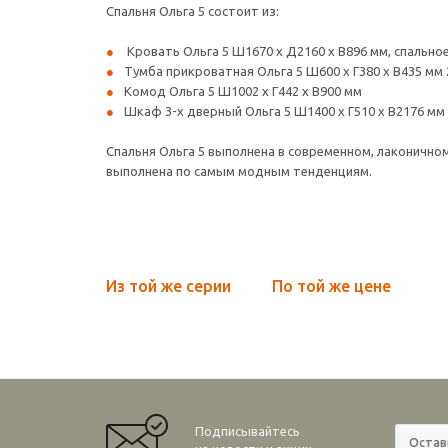
Спальня Ольга 5 состоит из:
Кровать Ольга 5 Ш1670 х Д2160 х В896 мм, спально
Тумба прикроватная Ольга 5 Ш600 х Г380 х В435 мм 
Комод Ольга 5 Ш1002 х Г442 х В900 мм
Шкаф 3-х дверный Ольга 5 Ш1400 х Г510 х В2176 мм
Спальня Ольга 5 выполнена в современном, лаконичном
выполнена по самым модным тенденциям.
Из той же серии
По той же цене
Подписывайтесь