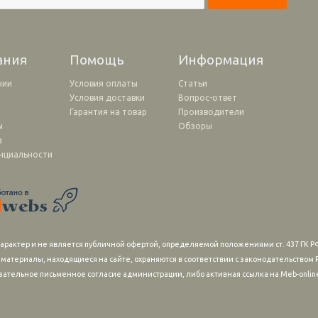
ания
Помощь
Информация
нии
Условия оплаты
Статьи
Условия доставки
Вопрос-ответ
и
Гарантия на товар
Производители
ы
Обзоры
а
нциальности
рактер и не является публичной офертой, определяемой положениями ст. 437 ГК РФ
 материалы, находящиеся на сайте, охраняются в соответствии с законодательство
зательное письменное согласие администрации, либо активная ссылка на Meb-online