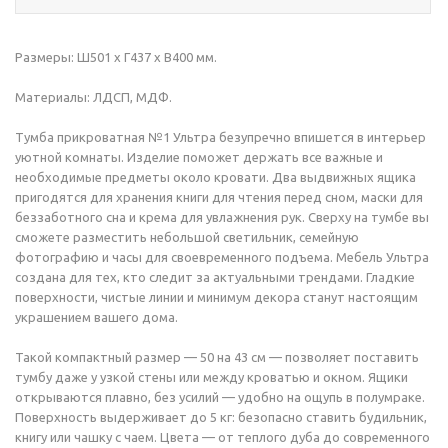
Размеры: Ш501 x Г437 х В400 мм.
Материалы: ЛДСП, МДФ.
Тумба прикроватная №1 Ультра безупречно впишется в интерьер
уютной комнаты. Изделие поможет держать все важные и
необходимые предметы около кровати. Два выдвижных ящика
пригодятся для хранения книги для чтения перед сном, маски для
беззаботного сна и крема для увлажнения рук. Сверху на тумбе вы
сможете разместить небольшой светильник, семейную
фотографию и часы для своевременного подъема. Мебель Ультра
создана для тех, кто следит за актуальными трендами. Гладкие
поверхности, чистые линии и минимум декора станут настоящим
украшением вашего дома.
Такой компактный размер — 50 на 43 см — позволяет поставить
тумбу даже у узкой стены или между кроватью и окном. Ящики
открываются плавно, без усилий — удобно на ощупь в полумраке.
Поверхность выдерживает до 5 кг: безопасно ставить будильник,
книгу или чашку с чаем. Цвета — от теплого дуба до современного