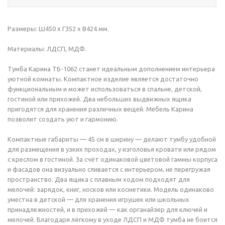
Размеры: Ш450 х Г352 х В424 мм.
Материалы: ЛДСП, МДФ.
Тумба Карина ТБ-1062 станет идеальным дополнением интерьера
уютной комнаты. Компактное изделие является достаточно
функциональным и может использоваться в спальне, детской,
гостиной или прихожей. Два небольших выдвижных ящика
пригодятся для хранения различных вещей. Мебель Карина
позволит создать уют и гармонию.
Компактные габариты — 45 см в ширину — делают тумбу удобной
для размещения в узких проходах, у изголовья кровати или рядом
с креслом в гостиной. За счёт одинаковой цветовой гаммы корпуса
и фасадов она визуально сливается с интерьером, не перегружая
пространство. Два ящика с плавным ходом подходят для
мелочей: зарядок, книг, носков или косметики. Модель одинаково
уместна в детской — для хранения игрушек или школьных
принадлежностей, и в прихожей — как органайзер для ключей и
мелочей. Благодаря лёгкому в уходе ЛДСП и МДФ тумба не боится