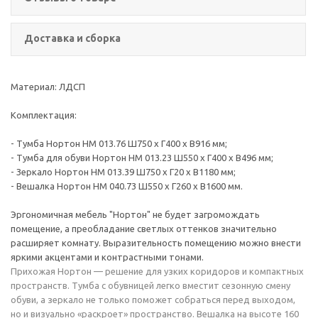
Доставка и сборка
Материал: ЛДСП
Комплектация:
- Тумба Нортон НМ 013.76 Ш750 х Г400 х В916 мм;
- Тумба для обуви Нортон НМ 013.23 Ш550 х Г400 х В496 мм;
- Зеркало Нортон НМ 013.39 Ш750 х Г20 х В1180 мм;
- Вешалка Нортон НМ 040.73 Ш550 х Г260 х В1600 мм.
Эргономичная мебель "Нортон" не будет загромождать
помещение, а преобладание светлых оттенков значительно
расширяет комнату. Выразительность помещению можно внести
яркими акцентами и контрастными тонами.
Прихожая Нортон — решение для узких коридоров и компактных
пространств. Тумба с обувницей легко вместит сезонную смену
обуви, а зеркало не только поможет собраться перед выходом,
но и визуально «раскроет» пространство. Вешалка на высоте 160