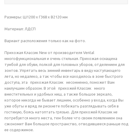
Размеры: Ш1200 х Г368 х В2120 мм
Материал: ЛДСП
Вариант расположения только как на фото.
Прихожая Классик New от производителя Vental
многофункциональная и очень стильная. Прихожая оснащена
тумбой для обуви, полкой для головных уборов, отделением для
зонтов. Упрятать весь зимний инвентарь в виду наступающего
лета, но недалеко, а так чтобы все находилось в зоне быстрого
доступа, эта прихожая Классик несомненно, поможет Вам
наилучшим образом. В этой прихожей Классик много
вместительных и удобных ниш, а также большое зеркало,
которое никогда не бывает лишним, особенно у входа, когда Вы
уже обуты и вряд ли рискнете побежать разглядывать себя в
гостиную, боясь натоптать грязью. Для прихожей Классик не
потребуется много места, тем более что своим появлением она
сэкономит Вам большое пространство, отводившееся раньше под
ее содержимое.