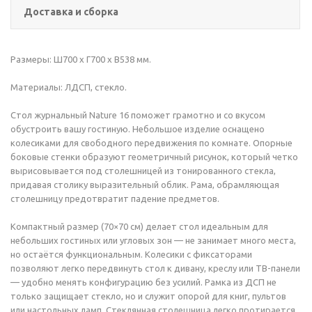
Доставка и сборка
Размеры: Ш700 x Г700 x В538 мм.
Материалы: ЛДСП, стекло.
Стол журнальный Nature 16 поможет грамотно и со вкусом
обустроить вашу гостиную. Небольшое изделие оснащено
колесиками для свободного передвижения по комнате. Опорные
боковые стенки образуют геометричный рисунок, который четко
вырисовывается под столешницей из тонированного стекла,
придавая столику выразительный облик. Рама, обрамляющая
столешницу предотвратит падение предметов.
Компактный размер (70×70 см) делает стол идеальным для
небольших гостиных или угловых зон — не занимает много места,
но остаётся функциональным. Колесики с фиксаторами
позволяют легко передвинуть стол к дивану, креслу или ТВ-панели
— удобно менять конфигурацию без усилий. Рамка из ДСП не
только защищает стекло, но и служит опорой для книг, пультов
или настольных ламп. Стеклянная столешница легко протирается