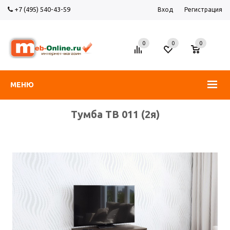
+7 (495) 540-43-59
Вход
Регистрация
0
0
0
МЕНЮ
Тумба ТВ 011 (2я)