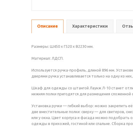
Описание
Характеристики
Отзы
Размеры: Ш450 х Г520 х В2230 мм.
Материал: ЛДСП.
Используется ручка-профиль, длиной 896 мм. Установ
дверями ручка устанавливается только на одну из них
Шкаф для одежды со штангой Лаунж Л-10 станет отли
нижняя полки пригодятся для размещения сложенной о
Установка ручки — гибкий выбор: можно закрепить её
две вместительные полки: сверху — для свитеров, сни
или у окна. Цвет корпуса и фасада можно подобрать
одежды в прихожей, гостиной или спальне. Сборка про