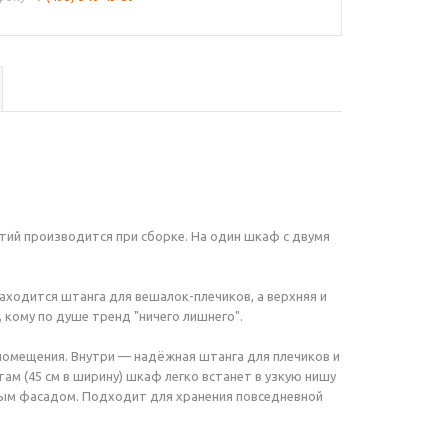
тий производится при сборке. На один шкаф с двумя
ходится штанга для вешалок-плечиков, а верхняя и
кому по душе тренд "ничего лишнего".
 помещения. Внутри — надёжная штанга для плечиков и
ам (45 см в ширину) шкаф легко встанет в узкую нишу
ным фасадом. Подходит для хранения повседневной