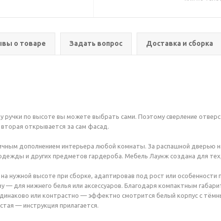
вы о товаре
Задать вопрос
Доставка и сборка
ку ручки по высоте вы можете выбрать сами. Поэтому сверление отверс
, вторая открывается за сам фасад.
чным дополнением интерьера любой комнаты. За распашной дверью на
дежды и других предметов гардероба. Мебель Лаунж создана для тех, 
 на нужной высоте при сборке, адаптировав под рост или особенности
зу — для нижнего белья или аксессуаров. Благодаря компактным габарит
 одинаково или контрастно — эффектно смотрится белый корпус с тём
стая — инструкция прилагается.