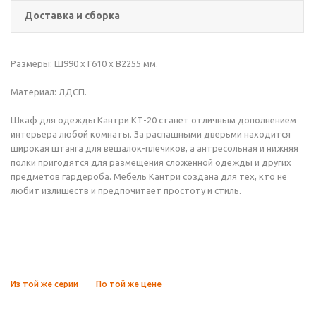
Доставка и сборка
Размеры: Ш990 х Г610 х В2255 мм.
Материал: ЛДСП.
Шкаф для одежды Кантри КТ-20 станет отличным дополнением
интерьера любой комнаты. За распашными дверьми находится
широкая штанга для вешалок-плечиков, а антресольная и нижняя
полки пригодятся для размещения сложенной одежды и других
предметов гардероба. Мебель Кантри создана для тех, кто не
любит излишеств и предпочитает простоту и стиль.
Из той же серии
По той же цене