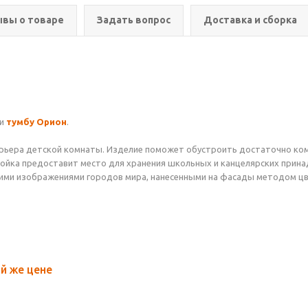
вы о товаре
Задать вопрос
Доставка и сборка
ли
тумбу Орион
.
рьера детской комнаты. Изделие поможет обустроить достаточно ком
йка предоставит место для хранения школьных и канцелярских принад
кими изображениями городов мира, нанесенными на фасады методом ц
й же цене