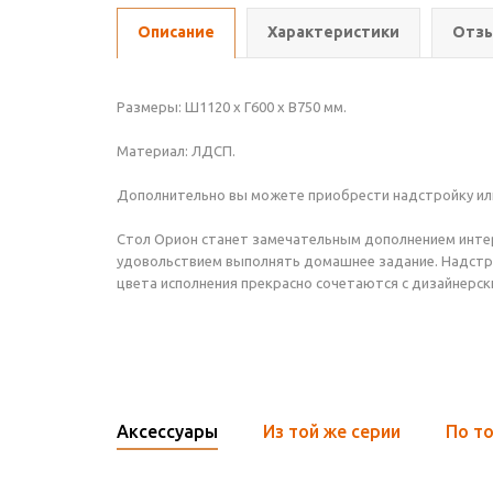
Описание
Характеристики
Отзы
Размеры: Ш1120 х Г600 х В750 мм.
Материал: ЛДСП.
Дополнительно вы можете приобрести надстройку и
Стол Орион станет замечательным дополнением инте
удовольствием выполнять домашнее задание. Надстро
цвета исполнения прекрасно сочетаются с дизайнерс
Аксессуары
Из той же серии
По то