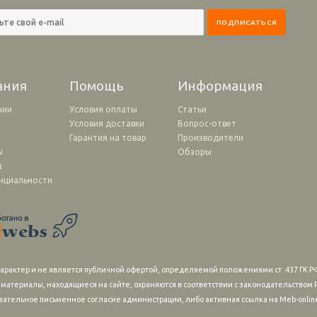
ания
Помощь
Информация
нии
Условия оплаты
Статьи
Условия доставки
Вопрос-ответ
и
Гарантия на товар
Производители
ы
Обзоры
а
нциальности
рактер и не является публичной офертой, определяемой положениями ст. 437 ГК РФ
 материалы, находящиеся на сайте, охраняются в соответствии с законодательство
зательное письменное согласие администрации, либо активная ссылка на Meb-online