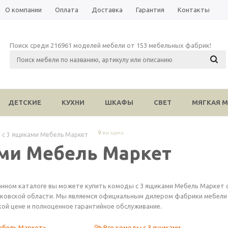
О компании
Оплата
Доставка
Гарантия
Контакты
Поиск среди 216961 моделей мебели от 153 мебельных фабрик!
ДЕТСКИЕ
КУХНИ
ШКАФЫ
СВЕТ
МЯГКАЯ М
вы здесь
 с 3 ящиками Мебель Маркет
ми Мебель Маркет
анном каталоге вы можете купить комоды с 3 ящиками Мебель Маркет с
ковской области. Мы являемся официальным дилером фабрики мебели «
кой цене и полноценное гарантийное обслуживание.
ебель Маркет»
Все комоды с 3 ящиками