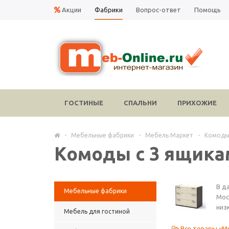
Акции
Фабрики
Вопрос-ответ
Помощь
ГОСТИНЫЕ
СПАЛЬНИ
ПРИХОЖИЕ
-
Мебельные фабрики
-
Мебель Маркет
-
Комоды
Комоды с 3 ящика
В д
Мебельные фабрики
Мос
низ
Мебель для гостиной
Все товары «М