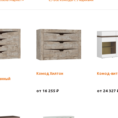
Комод Хилтон
Комод-вит
анный
от 16 255 ₽
от 24 327 