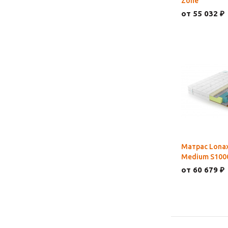
Zone
от 55 032 ₽
Матрас Lonax
Medium S1000
от 60 679 ₽