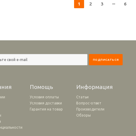
1
2
3
6
ания
Помощь
Информация
нии
Условия оплаты
Статьи
Условия доставки
Вопрос-ответ
и
Гарантия на товар
Производители
ы
Обзоры
а
нциальности