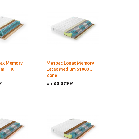
nax Memory
Матрас Lonax Memory
um TFK
Latex Medium S1000 5
Zone
₽
от 60 679 ₽