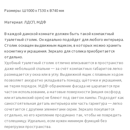
Размеры: Ш1000 х Г530 х В740 мм
Материал: ЛДСП, МДФ
В каждой дамской комнате должен быть такой компактный
туалетный столик. Он идеально подойдет для любого интерьера.
Столик оснащен выдвижным ящиком, в которых можно хранить
косметику и украшения. Зеркало для столика приобретается
отдельно.
Удобный туалетный столик отлично вписывается в пространство
даже небольшой спальни — за счёт компактных габаритов легко
размещается у окна или в углу. Выдвижной ящик с плавным ходом
позволяет аккуратно укладывать помаду, щёточки и украшения,
не теряя порядок. МДФ-обрамление фасада не царапается при
частом использовании, а матовые поверхности (вишня оксфорд
или итальянский орех) не блеют под светом лампы. Подходит как
самостоятельная деталь интерьера или часть гарнитура — легко
сочетается с другими элементами серии. Зеркало покупается
отдельно, но его крепление продумано так, чтобы не повредить
столешницу. Идеально, если нужен минимум функций без
перегрузки пространства.