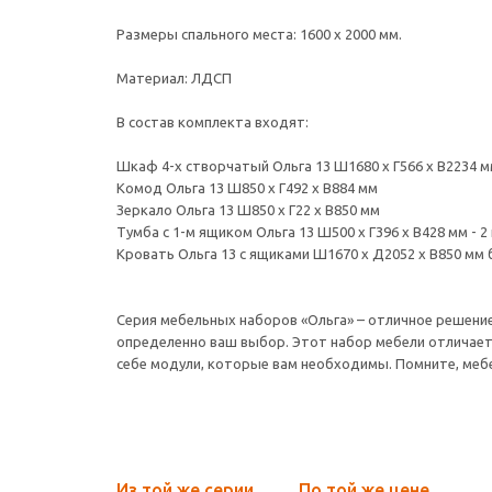
Размеры спального места: 1600 х 2000 мм.
Материал: ЛДСП
В состав комплекта входят:
Шкаф 4-х створчатый Ольга 13 Ш1680 х Г566 х В2234 
Комод Ольга 13 Ш850 х Г492 х В884 мм
Зеркало Ольга 13 Ш850 х Г22 х В850 мм
Тумба с 1-м ящиком Ольга 13 Ш500 х Г396 х В428 мм - 2
Кровать Ольга 13 с ящиками Ш1670 х Д2052 х В850 мм 
Серия мебельных наборов «Ольга» – отличное решение 
определенно ваш выбор. Этот набор мебели отличает
себе модули, которые вам необходимы. Помните, мебе
Из той же серии
По той же цене