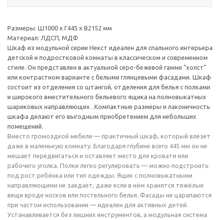
Размеры: Ш1000 х Г445 х В2152 мм
Материал: ЛДСП, МДФ
Шкаф из модульной серии Некст идеален для спального интерьера
детской и подростковой комнаты в классическом и современном
стиле. Он представлен в актуальной серо-бежевой гамме "холст"
или контрастном варианте с белыми глянцевыми фасадами. Шкаф
состоит из отделения со штангой, отделения для белья с полками
и широкого вместительного бельевого ящика на полновыкатных
шариковых направляющих . Компактные размеры и лаконичность
шкафа делают его выгодным приобретением для небольших
помещений.
Вместо громоздкой мебели — практичный шкаф, который влезет
даже в маленькую комнату. Благодаря глубине всего 445 мм он не
мешает передвигаться и оставляет место для кровати или
рабочего уголка. Полки легко регулировать — можно подстроить
под рост ребёнка или тип одежды. Ящик с полновыкатными
направляющими не заедает, даже если в нём хранятся тяжёлые
вещи вроде носков или постельного белья. Фасады не царапаются
при частом использовании — идеален для активных детей.
Устанавливается без лишних инструментов, а модульная система