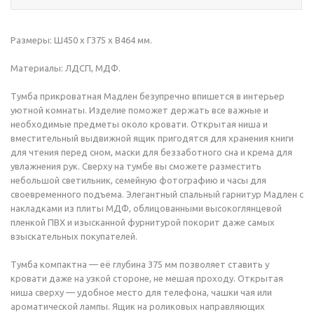
Размеры: Ш450 x Г375 x В464 мм.
Материалы: ЛДСП, МДФ.
Тумба прикроватная Мадлен безупречно впишется в интерьер
уютной комнаты. Изделие поможет держать все важные и
необходимые предметы около кровати. Открытая ниша и
вместительный выдвижной ящик пригодятся для хранения книги
для чтения перед сном, маски для беззаботного сна и крема для
увлажнения рук. Сверху на тумбе вы сможете разместить
небольшой светильник, семейную фотографию и часы для
своевременного подъема. Элегантный спальный гарнитур Мадлен с
накладками из плиты МДФ, облицованными высокоглянцевой
пленкой ПВХ и изысканной фурнитурой покорит даже самых
взыскательных покупателей.
Тумба компактна — её глубина 375 мм позволяет ставить у
кровати даже на узкой стороне, не мешая проходу. Открытая
ниша сверху — удобное место для телефона, чашки чая или
ароматической лампы. Ящик на роликовых направляющих