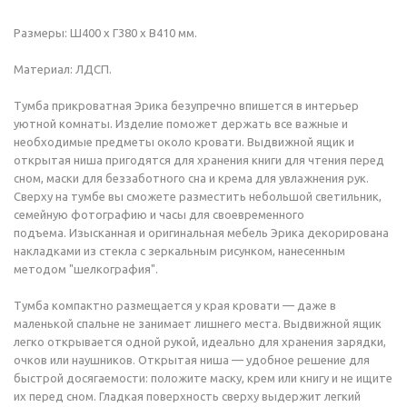
Размеры: Ш400 x Г380 x В410 мм.
Материал: ЛДСП.
Тумба прикроватная Эрика безупречно впишется в интерьер
уютной комнаты. Изделие поможет держать все важные и
необходимые предметы около кровати. Выдвижной ящик и
открытая ниша пригодятся для хранения книги для чтения перед
сном, маски для беззаботного сна и крема для увлажнения рук.
Сверху на тумбе вы сможете разместить небольшой светильник,
семейную фотографию и часы для своевременного
подъема. Изысканная и оригинальная мебель Эрика декорирована
накладками из стекла с зеркальным рисунком, нанесенным
методом "шелкография".
Тумба компактно размещается у края кровати — даже в
маленькой спальне не занимает лишнего места. Выдвижной ящик
легко открывается одной рукой, идеально для хранения зарядки,
очков или наушников. Открытая ниша — удобное решение для
быстрой досягаемости: положите маску, крем или книгу и не ищите
их перед сном. Гладкая поверхность сверху выдержит легкий