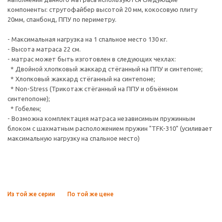
компоненты: струтофайбер высотой 20 мм, кокосовую плиту
20мм, спанбонд, ППУ по периметру.
- Максимальная нагрузка на 1 спальное место 130 кг.
- Высота матраса 22 см.
- матрас может быть изготовлен в следующих чехлах:
* Двойной хлопковый жаккард стёганный на ППУ и синтепоне;
* Хлопковый жаккард стёганный на синтепоне;
* Non-Stress (Трикотаж стёганный на ППУ и объёмном
синтепопоне);
* Гобелен;
- Возможна комплектация матраса независимым пружинным
блоком с шахматным расположением пружин "TFK-310" (усиливает
максимальную нагрузку на спальное место)
Из той же серии
По той же цене