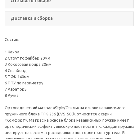
Отзывы о товаре
Доставка и сборка
Состав:
1 Чехол
2 Струттофайбер 20мм
3 Кокосовая койра 20мм
4 Спанбонд
5 ТФК 140мм
6 ППУ по периметру
7 Аэраторы
8 Ручка
Ортопедический матрас «Style/Стиль» на основе независимого
пружинного блока TFK-256 (EVS-500), относится к серии
«Комфорт». Матраc на основе блока независимых пружин имеет
ортопедический эффект , высокую плотность т.к. каждая пружина
реагирует на вес и матрас идеально повторяет контур тела. В
наполнении данного матраса используются следующие