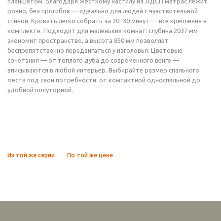
планшетом. Благодаря жёсткому настилу из ЛДСП матрас лежит
ровно, без прогибов — идеально для людей с чувствительной
спиной. Кровать легко собрать за 20–30 минут — все крепления в
комплекте. Подходит для маленьких комнат: глубина 2037 мм
экономит пространство, а высота 850 мм позволяет
беспрепятственно передвигаться у изголовья. Цветовые
сочетания — от тёплого дуба до современного венге —
вписываются в любой интерьер. Выбирайте размер спального
места под свои потребности: от компактной односпальной до
удобной полуторной.
Из той же серии
По той же цене