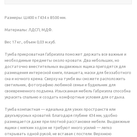
Размеры: Ш400 х Г434 х В500 мм.
Материалы: ЛДСП, МДФ.
Вес 17 кг., объем 0,03 м.куб.
Тумба прикроватная Габриэлла поможет держать все важные и
необходимые предметы около кровати. Два небольших, но
достаточно вместительных выдвижных ящика пригодятся для
размещения интересной книги, планшета, маски для беззаботного
сна и ночного крема. Сверху на тумбе вы сможете расположить
светильник, фотографию любимой семьи и будильник для
своевременного подъема. Изысканная мебель Габриэлла способна
украсить спальню и создать комфортные условия для отдыха.
Тумба компактная — идеальна для узких пространств или
двухъярусных кроватей. Благодаря глубине 434 мм, удобно
размещается даже при плотной расстановке мебели. Выдвижные
ящики с мягким ходом не требуют много усилий — легко
открывать одной рукой, не вставая с постели. Верхнюю