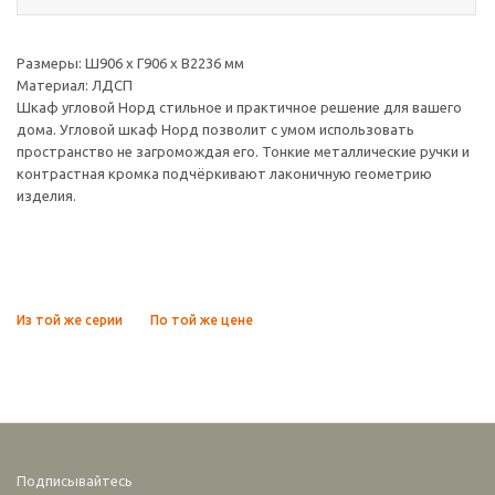
Размеры: Ш906 х Г906 х В2236 мм
Материал: ЛДСП
Шкаф угловой Норд стильное и практичное решение для вашего
дома. Угловой шкаф Норд позволит с умом использовать
пространство не загромождая его. Тонкие металлические ручки и
контрастная кромка подчёркивают лаконичную геометрию
изделия.
Из той же серии
По той же цене
Подписывайтесь