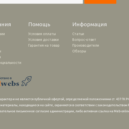
ания
Помощь
Информация
нии
Условия оплаты
Статьи
Условия доставки
Вопрос-ответ
и
Гарантия на товар
Производители
ы
Обзоры
а
нциальности
рактер и не является публичной офертой, определяемой положениями ст. 437 ГК РФ
 материалы, находящиеся на сайте, охраняются в соответствии с законодательство
зательное письменное согласие администрации, либо активная ссылка на Meb-online