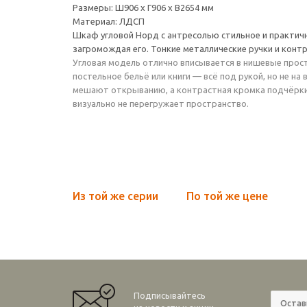
Размеры: Ш906 х Г906 х В2654 мм
Материал: ЛДСП
Шкаф угловой Норд с антресолью стильное и практич
загромождая его. Тонкие металлические ручки и кон
Угловая модель отлично вписывается в нишевые прост
постельное бельё или книги — всё под рукой, но не н
мешают открыванию, а контрастная кромка подчёрки
визуально не перегружает пространство.
Из той же серии
По той же цене
Подписывайтесь