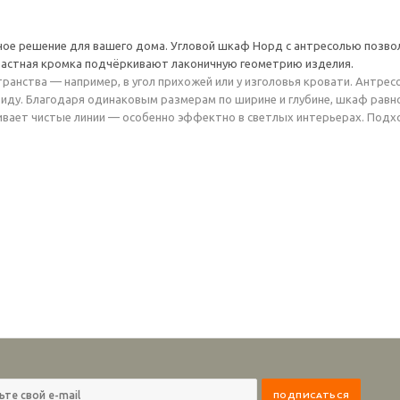
ное решение для вашего дома. Угловой шкаф Норд с антресолью позвол
трастная кромка подчёркивают лаконичную геометрию изделия.
ранства — например, в угол прихожей или у изголовья кровати. Антре
а виду. Благодаря одинаковым размерам по ширине и глубине, шкаф равн
вает чистые линии — особенно эффектно в светлых интерьерах. Подх