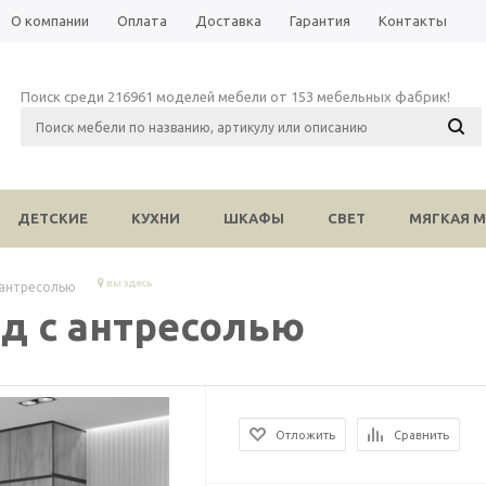
О компании
Оплата
Доставка
Гарантия
Контакты
Поиск среди 216961 моделей мебели от 153 мебельных фабрик!
ДЕТСКИЕ
КУХНИ
ШКАФЫ
СВЕТ
МЯГКАЯ М
вы здесь
 антресолью
д с антресолью
Отложить
Сравнить