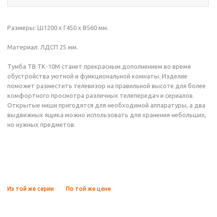
Размеры: Ш1200 х Г450 х В560 мм.
Материал: ЛДСП 25 мм.
Тумба ТВ ТК-10М станет прекрасным дополнением во время
обустройства уютной и функциональной комнаты. Изделие
поможет разместить телевизор на правильной высоте для более
комфортного просмотра различных телепередач и сериалов.
Открытые ниши пригодятся для необходимой аппаратуры, а два
выдвижных ящика можно использовать для хранения небольших,
но нужных предметов.
Из той же серии
По той же цене