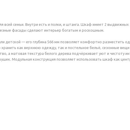
 всей семьи. Внутри есть и полки, и штанга. Шкаф имеет 2 выдвижны
 Резные фасады сделают интерьер богатым и роскошным.
или детской — его глубина 566 мм позволяет комфортно разместить од
 хранить как верхнюю одежду, так и постельное бельё, сезонные вещ
ство, а матовая текстура белого дерева подчёркивает уют и чистоту 
грушек. Модульная конструкция позволяет использовать шкаф как цент