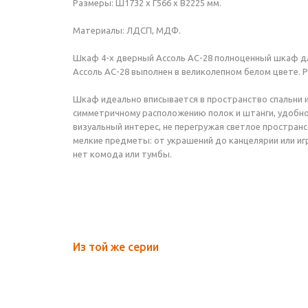
Размеры: Ш1732 х Г566 х В2225 мм.
Материалы: ЛДСП, МДФ.
Шкаф 4-х дверный Ассоль АС-28 полноценный шкаф для
Ассоль АС-28 выполнен в великолепном белом цвете.
Шкаф идеально вписывается в пространство спальни 
симметричному расположению полок и штанги, удобно
визуальный интерес, не перегружая светлое простран
мелкие предметы: от украшений до канцелярии или и
нет комода или тумбы.
Из той же серии