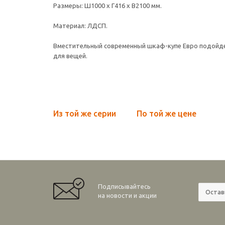
Размеры: Ш1000 х Г416 х В2100 мм.
Материал: ЛДСП.
Вместительный современный шкаф-купе Евро подойдет
для вещей.
Из той же серии
По той же цене
Подписывайтесь
на новости и акции