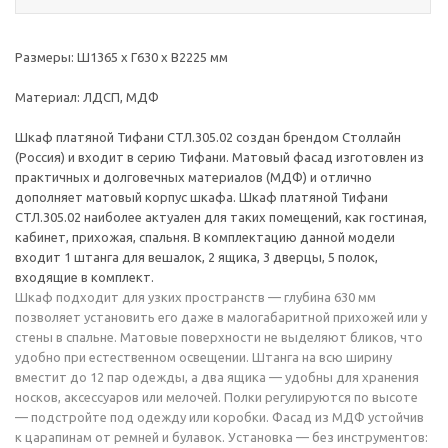
Размеры: Ш1365 х Г630 х В2225 мм
Материал: ЛДСП, МДФ
Шкаф платяной Тифани СТЛ.305.02 создан брендом Столлайн
(Россия) и входит в серию Тифани. Матовый фасад изготовлен из
практичных и долговечных материалов (МДФ) и отлично
дополняет матовый корпус шкафа. Шкаф платяной Тифани
СТЛ.305.02 наиболее актуален для таких помещений, как гостиная,
кабинет, прихожая, спальня. В комплектацию данной модели
входит 1 штанга для вешалок, 2 ящика, 3 дверцы, 5 полок,
входящие в комплект.
Шкаф подходит для узких пространств — глубина 630 мм
позволяет установить его даже в малогабаритной прихожей или у
стены в спальне. Матовые поверхности не выделяют бликов, что
удобно при естественном освещении. Штанга на всю ширину
вместит до 12 пар одежды, а два ящика — удобны для хранения
носков, аксессуаров или мелочей. Полки регулируются по высоте
— подстройте под одежду или коробки. Фасад из МДФ устойчив
к царапинам от ремней и булавок. Установка — без инструментов: