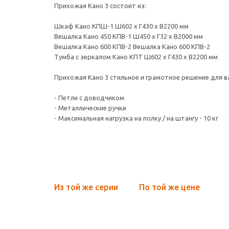
Прихожая Кано 3 состоит из:
Шкаф Кано КПШ-1 Ш602 х Г430 х В2200 мм
Вешалка Кано 450 КПВ-1 Ш450 х Г32 х В2000 мм
Вешалка Кано 600 КПВ-2 Вешалка Кано 600 КПВ-2
Тумба с зеркалом Кано КПТ Ш602 х Г430 х В2200 мм
Прихожая Кано 3 стильное и грамотное решение для 
- Петли с доводчиком
- Металлические ручки
- Максимальная нагрузка на полку / на штангу - 10 кг
Из той же серии
По той же цене