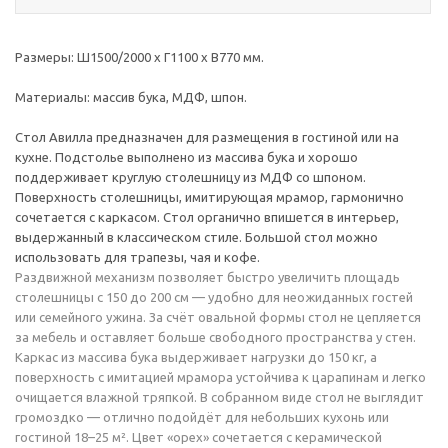
Размеры: Ш1500/2000 х Г1100 х В770 мм.
Материалы: массив бука, МДФ, шпон.
Стол Авилла предназначен для размещения в гостиной или на
кухне. Подстолье выполнено из массива бука и хорошо
поддерживает круглую столешницу из МДФ со шпоном.
Поверхность столешницы, имитирующая мрамор, гармонично
сочетается с каркасом. Стол органично впишется в интерьер,
выдержанный в классическом стиле. Большой стол можно
использовать для трапезы, чая и кофе.
Раздвижной механизм позволяет быстро увеличить площадь
столешницы с 150 до 200 см — удобно для неожиданных гостей
или семейного ужина. За счёт овальной формы стол не цепляется
за мебель и оставляет больше свободного пространства у стен.
Каркас из массива бука выдерживает нагрузки до 150 кг, а
поверхность с имитацией мрамора устойчива к царапинам и легко
очищается влажной тряпкой. В собранном виде стол не выглядит
громоздко — отлично подойдёт для небольших кухонь или
гостиной 18–25 м². Цвет «орех» сочетается с керамической