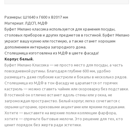
Размеры: Ш1640 х Г600 х В2017 мм
Материал: ЛДСП, МДФ
Буфет Милано классика используется для хранения посуды,
столовых приборов и других предметов в гостиной. Буфет Милано
украсит вашу кухню или гостиную, а также станет хорошим
дополнением интерьера загородного дома.
Столешница изготовлена из МДФ в цвете фасада!
Корпус белый.
Буфет Милано Классика — не просто место для посуды, а часть
повседневной рутины. Благодаря глубине 600 мм, удобно
размещать даже глубокие кастрюли и бокалы в несколько рядов.
Столешница из МДФ в тон фасаду не царапается от горячих
кастрюль — можно ставить чайник или скороварку без подставки.
В гостиной он отлично встанет вдоль стены или у окна, не
загромождая пространство. Белый корпус легко сочетается с
серыми шторами, ореховыми акцентами или яркими подушками.
Хотите — выставите на верхние полки коллекции фарфора,
хотите — спрячьте бытовые мелочи. Это решение для тех, кто
ценит порядок без жертв ради эстетики.