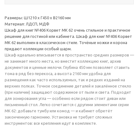
Размеры: Ш1210 х Г450 х В2160 мм
Материал: ЛДСП, МДФ
Шкаф для книг №406 Корвет МК 62 очень стильное и практичное
решение для гостиной или кабинета. Шкаф для книг №406 Корвет
МК 62 выполнен в классическом стиле. Точёные ножки и корона
придают коллекции особый шарм.
Шкаф идеально вписывается в пространство средних размеров —
не занимает много места, но вместит коллекцию книг, архив
документов и ценные мелочи. Глубина 450 мм позволяет ставить
тома в ряд без перекоса, а высота 2160 мм удобна для
размещения как часто используемых, так и редких изданий на
верхних полках. Точное соединение деталей и закалённое стекло
(при наличии) защищают содержимое от пыли и света. Подходит
для зонирования угла — особенно если рядом стоит диван или
письменный стол. Легко сочетается с другими элементами серии
МК 62: добавьте тумбу или комод — и кабинет обретёт
законченную гармонию. Установка не требует сложных
инструментов: все крепления идут в комплекте.