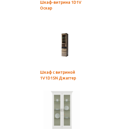
Шкаф-витрина 1D1V
Оскар
Шкаф с витриной
1V1D1SN Джаггер