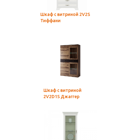
Шкаф с витриной 2V2S
Тиффани
Шкаф с витриной
2V2D1S Джаггер