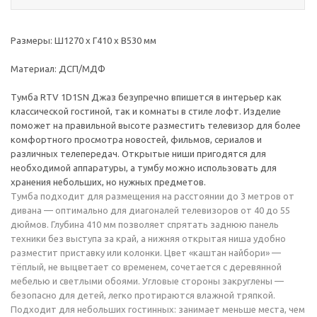
Размеры: Ш1270 х Г410 х В530 мм
Материал: ДСП/МДФ
Тумба RTV 1D1SN Джаз безупречно впишется в интерьер как
классической гостиной, так и комнаты в стиле лофт. Изделие
поможет на правильной высоте разместить телевизор для более
комфортного просмотра новостей, фильмов, сериалов и
различных телепередач. Открытые ниши пригодятся для
необходимой аппаратуры, а тумбу можно использовать для
хранения небольших, но нужных предметов.
Тумба подходит для размещения на расстоянии до 3 метров от
дивана — оптимально для диагоналей телевизоров от 40 до 55
дюймов. Глубина 410 мм позволяет спрятать заднюю панель
техники без выступа за край, а нижняя открытая ниша удобно
разместит приставку или колонки. Цвет «каштан найбори» —
тёплый, не выцветает со временем, сочетается с деревянной
мебелью и светлыми обоями. Угловые стороны закруглены —
безопасно для детей, легко протираются влажной тряпкой.
Подходит для небольших гостинных: занимает меньше места, чем