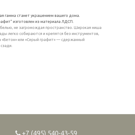
вая гамма станет украшением вашего дома.
графит" изготовлен из материала ЛДСП.
мебелью, не загромождая пространство. Широкая ниша
ады легко собираются и крепятся без инструментов,
а «Бетон» или «Серый графит» — сдержанный
 сзади.
+7 (495) 540-43-59