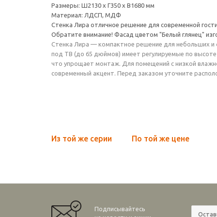
Размеры: Ш2130 х Г350 х В1680 мм
Материал: ЛДСП, МДФ
Стенка Лира отличное решение для современной гости
Обратите внимание! Фасад цветом "Белый глянец" изг
Стенка Лира — компактное решение для небольших и с
под ТВ (до 65 дюймов) имеет регулируемые по высоте
что упрощает монтаж. Для помещений с низкой влажн
современный акцент. Перед заказом уточните располо
Из той же серии
По той же цене
Подписывайтесь