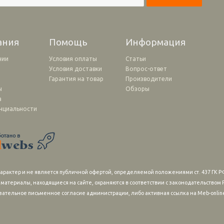
ания
Помощь
Информация
нии
Условия оплаты
Статьи
Условия доставки
Вопрос-ответ
и
Гарантия на товар
Производители
ы
Обзоры
а
нциальности
рактер и не является публичной офертой, определяемой положениями ст. 437 ГК РФ
 материалы, находящиеся на сайте, охраняются в соответствии с законодательство
зательное письменное согласие администрации, либо активная ссылка на Meb-online