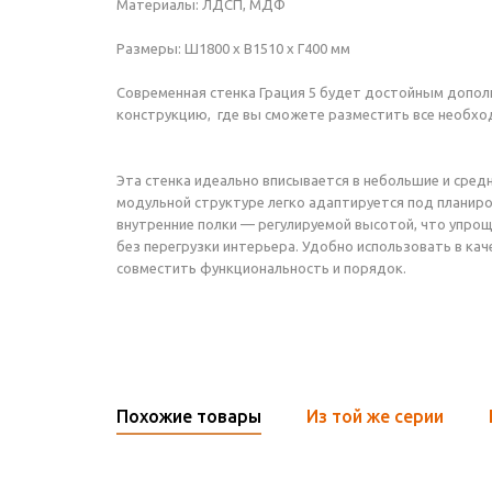
Материалы: ЛДСП, МДФ
Размеры: Ш1800 х В1510 х Г400 мм
Современная стенка Грация 5 будет достойным дополн
конструкцию, где вы сможете разместить все необх
Эта стенка идеально вписывается в небольшие и сред
модульной структуре легко адаптируется под планиро
внутренние полки — регулируемой высотой, что упрощ
без перегрузки интерьера. Удобно использовать в кач
совместить функциональность и порядок.
Похожие товары
Из той же серии