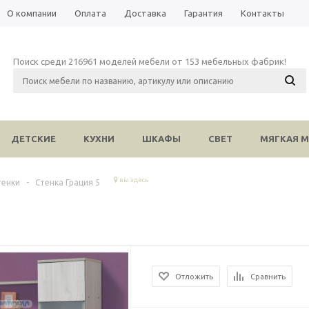
О компании
Оплата
Доставка
Гарантия
Контакты
Поиск среди 216961 моделей мебели от 153 мебельных фабрик!
ДЕТСКИЕ
КУХНИ
ШКАФЫ
СВЕТ
МЯГКАЯ М
вы здесь
тенки
-
Стенка Грация 5
Отложить
Сравнить