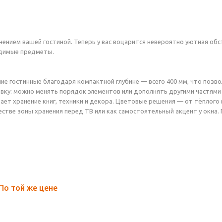
ением вашей гостиной. Теперь у вас воцарится невероятно уютная об
одимые предметы.
ние гостинные благодаря компактной глубине — всего 400 мм, что поз
вку: можно менять порядок элементов или дополнять другими частями
ает хранение книг, техники и декора. Цветовые решения — от тёплог
естве зоны хранения перед ТВ или как самостоятельный акцент у окна.
По той же цене