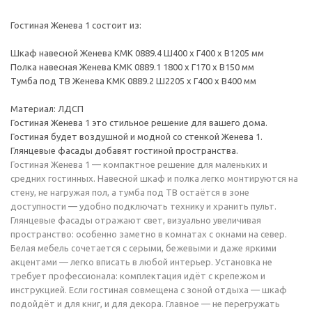
Гостиная Женева 1 состоит из:
Шкаф навесной Женева КМК 0889.4 Ш400 х Г400 х В1205 мм
Полка навесная Женева КМК 0889.1 1800 х Г170 х В150 мм
Тумба под ТВ Женева КМК 0889.2 Ш2205 х Г400 х В400 мм
Материал: ЛДСП
Гостиная Женева 1 это стильное решение для вашего дома.
Гостиная будет воздушной и модной со стенкой Женева 1.
Глянцевые фасады добавят гостиной пространства.
Гостиная Женева 1 — компактное решение для маленьких и
средних гостинных. Навесной шкаф и полка легко монтируются на
стену, не нагружая пол, а тумба под ТВ остаётся в зоне
доступности — удобно подключать технику и хранить пульт.
Глянцевые фасады отражают свет, визуально увеличивая
пространство: особенно заметно в комнатах с окнами на север.
Белая мебель сочетается с серыми, бежевыми и даже яркими
акцентами — легко вписать в любой интерьер. Установка не
требует профессионала: комплектация идёт с крепежом и
инструкцией. Если гостиная совмещена с зоной отдыха — шкаф
подойдёт и для книг, и для декора. Главное — не перегружать