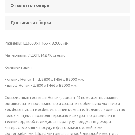
Отзывы о товаре
Доставка и сборка
Размеры: Ш3600 х Г466 х В2000 мм.
Материалы: ЛДСП, МДФ, стекло.
Комплектация:
- стенка Ненси 1 - Ш2800 х Г466 х В2000 мм;
- шкаф Ненси - Ш800 х Г466 х В2000 мм.
Современная гостиная Ненси (вариант 1) поможет правильно
организовать пространство и создать необычайно уютную и
комфортную атмосферу в вашей комнате. Большое количество
полок и ящиков позволят красиво и аккуратно разместить
телевизор, необходимую аппаратуру, предметы декора,
интересные книги, посуду и фоторамки с семейными
фотографиями. Шкаф-витрина за глухой дверкой имеет две