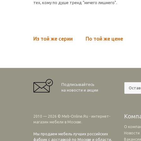
тех, кому по душе тренд "ничего лишнего".
Из той же серии
По той же цене
Подписывайтесь
на новости и акции
Комп
2010 — 2026 © Meb-Online.Ru - интернет-
магазин мебели в Москве.
О компа
Новости
Мы продаем мебель лучших российских
Ваканси
фабрик с доставкой по Москве и области,