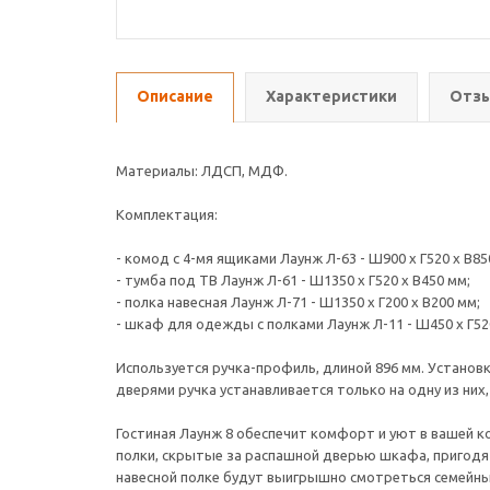
Описание
Характеристики
Отзы
Материалы: ЛДСП, МДФ.
Комплектация:
- комод с 4-мя ящиками Лаунж Л-63 - Ш900 х Г520 х В85
- тумба под ТВ Лаунж Л-61 - Ш1350 х Г520 х В450 мм;
- полка навесная Лаунж Л-71 - Ш1350 х Г200 х В200 мм;
- шкаф для одежды с полками Лаунж Л-11 - Ш450 х Г52
Используется ручка-профиль, длиной 896 мм. Установ
дверями ручка устанавливается только на одну из них
Гостиная Лаунж 8 обеспечит комфорт и уют в вашей 
полки, скрытые за распашной дверью шкафа, пригодят
навесной полке будут выигрышно смотреться семейны