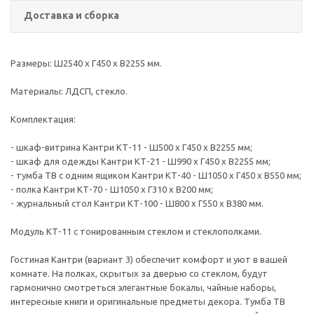
Доставка и сборка
Размеры: Ш2540 х Г450 х В2255 мм.
Материалы: ЛДСП, стекло.
Комплектация:
- шкаф-витрина Кантри КТ-11 - Ш500 х Г450 х В2255 мм;
- шкаф для одежды Кантри КТ-21 - Ш990 х Г450 х В2255 мм;
- тумба ТВ с одним ящиком Кантри КТ-40 - Ш1050 х Г450 х В550 мм;
- полка Кантри КТ-70 - Ш1050 х Г310 х В200 мм;
- журнальный стол Кантри КТ-100 - Ш800 х Г550 х В380 мм.
Модуль КТ-11 с тонированным стеклом и стеклополками.
Гостиная Кантри (вариант 3) обеспечит комфорт и уют в вашей
комнате. На полках, скрытых за дверью со стеклом, будут
гармонично смотреться элегантные бокалы, чайные наборы,
интересные книги и оригинальные предметы декора. Тумба ТВ