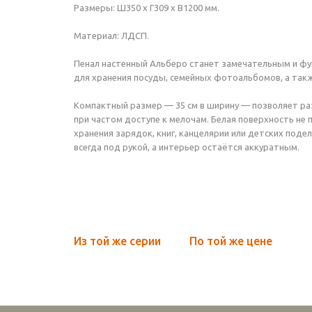
Размеры: Ш350 х Г309 х В1200 мм.
Материал: ЛДСП.
Пенал настенный Альберо станет замечательным и фу
для хранения посуды, семейных фотоальбомов, а так
Компактный размер — 35 см в ширину — позволяет раз
при частом доступе к мелочам. Белая поверхность не
хранения зарядок, книг, канцелярии или детских поде
всегда под рукой, а интерьер остаётся аккуратным.
Из той же серии
По той же цене