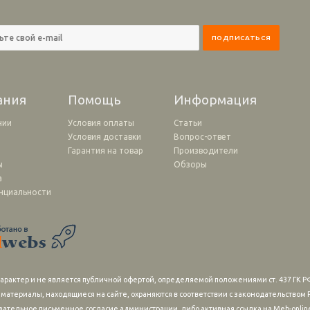
ания
Помощь
Информация
нии
Условия оплаты
Статьи
Условия доставки
Вопрос-ответ
и
Гарантия на товар
Производители
ы
Обзоры
а
нциальности
рактер и не является публичной офертой, определяемой положениями ст. 437 ГК РФ
 материалы, находящиеся на сайте, охраняются в соответствии с законодательство
зательное письменное согласие администрации, либо активная ссылка на Meb-online