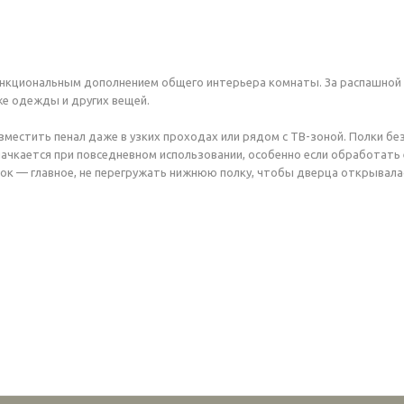
нкциональным дополнением общего интерьера комнаты. За распашной 
же одежды и других вещей.
местить пенал даже в узких проходах или рядом с ТВ-зоной. Полки бе
 пачкается при повседневном использовании, особенно если обработат
лок — главное, не перегружать нижнюю полку, чтобы дверца открывала