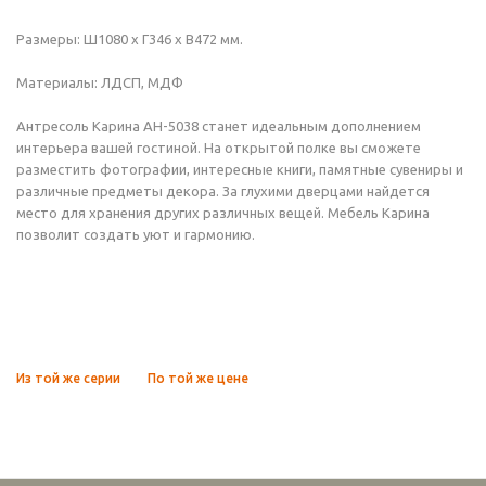
Размеры: Ш1080 х Г346 х В472 мм.
Материалы: ЛДСП, МДФ
Антресоль Карина АН-5038 станет идеальным дополнением
интерьера вашей гостиной. На открытой полке вы сможете
разместить фотографии, интересные книги, памятные сувениры и
различные предметы декора. За глухими дверцами найдется
место для хранения других различных вещей. Мебель Карина
позволит создать уют и гармонию.
Из той же серии
По той же цене