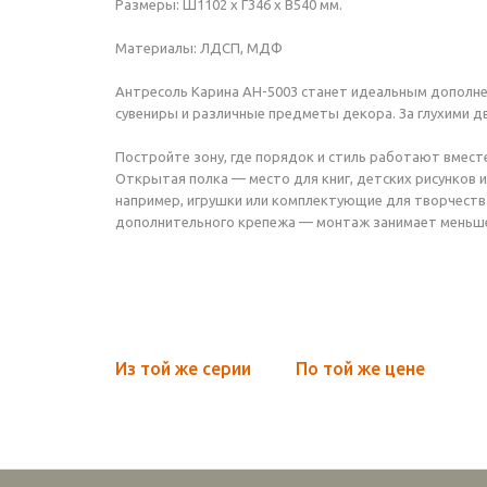
Размеры: Ш1102 х Г346 х В540 мм.
Материалы: ЛДСП, МДФ
Антресоль Карина АН-5003 станет идеальным дополне
сувениры и различные предметы декора. За глухими д
Постройте зону, где порядок и стиль работают вмест
Открытая полка — место для книг, детских рисунков 
например, игрушки или комплектующие для творчества.
дополнительного крепежа — монтаж занимает меньше п
Из той же серии
По той же цене