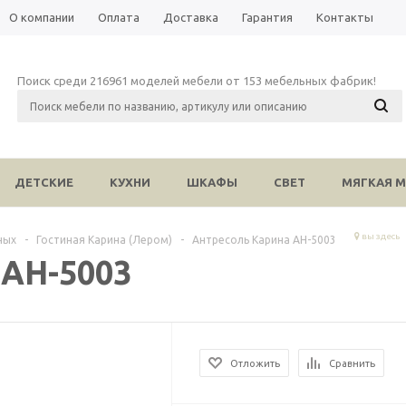
О компании
Оплата
Доставка
Гарантия
Контакты
Поиск среди 216961 моделей мебели от 153 мебельных фабрик!
ДЕТСКИЕ
КУХНИ
ШКАФЫ
СВЕТ
МЯГКАЯ М
вы здесь
ных
-
Гостиная Карина (Лером)
-
Антресоль Карина АН-5003
 АН-5003
Отложить
Сравнить