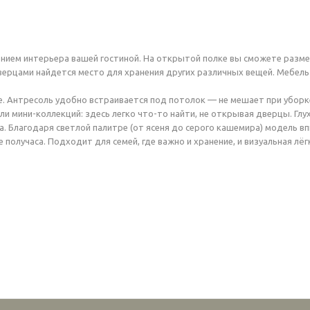
нием интерьера вашей гостиной. На открытой полке вы сможете разме
верцами найдется место для хранения других различных вещей. Мебель
е. Антресоль удобно встраивается под потолок — не мешает при уборк
или мини-коллекций: здесь легко что-то найти, не открывая дверцы. 
 Благодаря светлой палитре (от ясеня до серого кашемира) модель впи
олучаса. Подходит для семей, где важно и хранение, и визуальная лёг