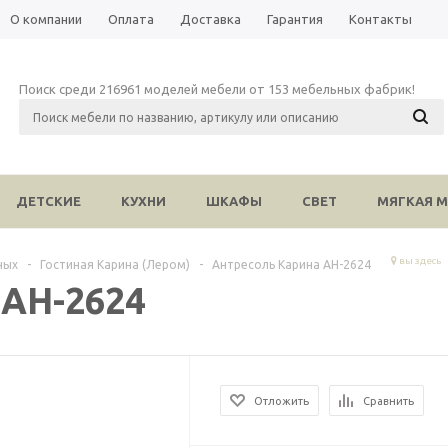
О компании
Оплата
Доставка
Гарантия
Контакты
Поиск среди 216961 моделей мебели от 153 мебельных фабрик!
ДЕТСКИЕ
КУХНИ
ШКАФЫ
СВЕТ
МЯГКАЯ М
вы здесь
ных
-
Гостиная Карина (Лером)
-
Антресоль Карина АН-2624
 АН-2624
Отложить
Сравнить