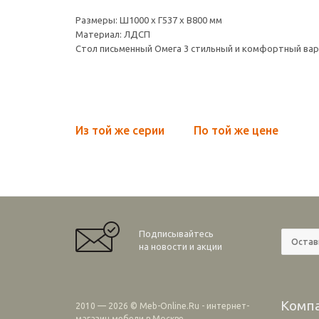
Размеры: Ш1000 х Г537 х В800 мм
Материал: ЛДСП
Стол письменный Омега 3 стильный и комфортный вар
Из той же серии
По той же цене
Подписывайтесь
на новости и акции
Комп
2010 — 2026 © Meb-Online.Ru - интернет-
магазин мебели в Москве.